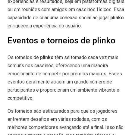
experiências e resultados, seja em plataformas digitais
ou em reuniões com amigos em cassinos físicos. Essa
capacidade de criar uma conexão social ao jogar
plinko
enriquece a experiência do usuário.
Eventos e torneios de plinko
Os torneios de
plinko
têm se tornado cada vez mais
comuns nos cassinos, oferecendo uma maneira
emocionante de competir por prêmios maiores. Esses
eventos geralmente atraem um grande número de
participantes e proporcionam um ambiente vibrante e
competitivo.
Os torneios são estruturados para que os jogadores
enfrentem desafios em várias rodadas, com os
melhores competidores avançando até a final. Isso não