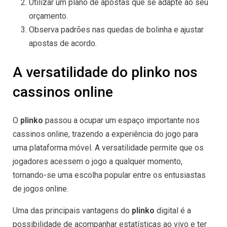
Utilizar um plano de apostas que se adapte ao seu
orçamento.
Observa padrões nas quedas de bolinha e ajustar
apostas de acordo.
A versatilidade do plinko nos
cassinos online
O
plinko
passou a ocupar um espaço importante nos
cassinos online, trazendo a experiência do jogo para
uma plataforma móvel. A versatilidade permite que os
jogadores acessem o jogo a qualquer momento,
tornando-se uma escolha popular entre os entusiastas
de jogos online.
Uma das principais vantagens do
plinko
digital é a
possibilidade de acompanhar estatísticas ao vivo e ter