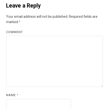
Leave a Reply
Your email address will not be published.
Required fields are
marked
*
COMMENT
NAME
*