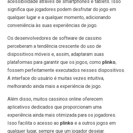
acessibilidade através de smartphones e tablets. Isso
significa que jogadores podem desfrutar do jogo em
qualquer lugar e a qualquer momento, adicionando
conveniência às suas experiências de jogo.
Os desenvolvedores de software de cassino
perceberam a tendência crescente do uso de
dispositivos móveis e, assim, adaptaram suas
plataformas para garantir que os jogos, como
plinko
,
fossem perfeitamente executados nesses dispositivos.
A interface do usuário é muitas vezes intuitiva,
melhorando ainda mais a experiência de jogo.
Além disso, muitos cassinos online oferecem
aplicativos dedicados que proporcionam uma
experiência ainda mais otimizada para os jogadores.
Isso facilita o acesso ao
plinko
e a outros jogos em
qualquer lugar, sempre que um jogador desejar.