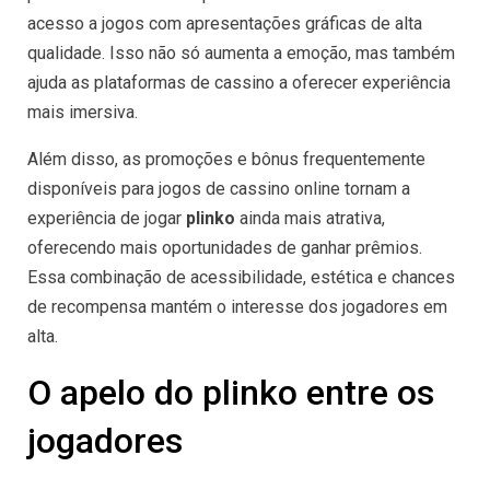
acesso a jogos com apresentações gráficas de alta
qualidade. Isso não só aumenta a emoção, mas também
ajuda as plataformas de cassino a oferecer experiência
mais imersiva.
Além disso, as promoções e bônus frequentemente
disponíveis para jogos de cassino online tornam a
experiência de jogar
plinko
ainda mais atrativa,
oferecendo mais oportunidades de ganhar prêmios.
Essa combinação de acessibilidade, estética e chances
de recompensa mantém o interesse dos jogadores em
alta.
O apelo do plinko entre os
jogadores