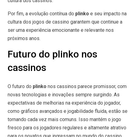
cultura dos cassinos.
Por fim, a evolução contínua do
plinko
e seu impacto na
cultura dos jogos de cassino garantem que continue a
ser uma experiência emocionante e relevante nos
próximos anos.
Futuro do plinko nos
cassinos
O futuro do
plinko
nos cassinos parece promissor, com
novas tecnologias e inovações sempre surgindo. As
expectativas de melhorias na experiência do jogador,
como gráficos avançados e jogabilidade fluida, estão se
tornando cada vez mais comuns. Isso mantém o jogo
fresco para os jogadores regulares e altamente atrativo
para os novatos que ingressam no mundo do cassino.