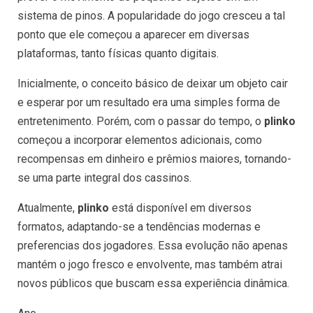
sistema de pinos. A popularidade do jogo cresceu a tal
ponto que ele começou a aparecer em diversas
plataformas, tanto físicas quanto digitais.
Inicialmente, o conceito básico de deixar um objeto cair
e esperar por um resultado era uma simples forma de
entretenimento. Porém, com o passar do tempo, o
plinko
começou a incorporar elementos adicionais, como
recompensas em dinheiro e prêmios maiores, tornando-
se uma parte integral dos cassinos.
Atualmente,
plinko
está disponível em diversos
formatos, adaptando-se a tendências modernas e
preferencias dos jogadores. Essa evolução não apenas
mantém o jogo fresco e envolvente, mas também atrai
novos públicos que buscam essa experiência dinâmica.