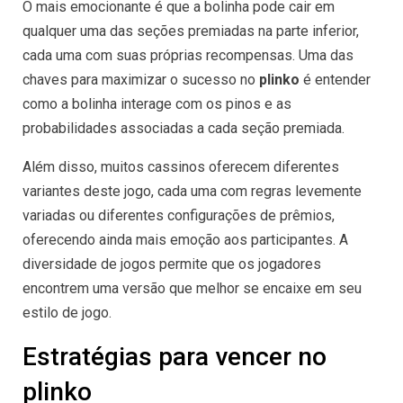
O mais emocionante é que a bolinha pode cair em
qualquer uma das seções premiadas na parte inferior,
cada uma com suas próprias recompensas. Uma das
chaves para maximizar o sucesso no
plinko
é entender
como a bolinha interage com os pinos e as
probabilidades associadas a cada seção premiada.
Além disso, muitos cassinos oferecem diferentes
variantes deste jogo, cada uma com regras levemente
variadas ou diferentes configurações de prêmios,
oferecendo ainda mais emoção aos participantes. A
diversidade de jogos permite que os jogadores
encontrem uma versão que melhor se encaixe em seu
estilo de jogo.
Estratégias para vencer no
plinko