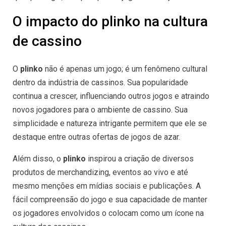
O impacto do plinko na cultura
de cassino
O
plinko
não é apenas um jogo; é um fenômeno cultural
dentro da indústria de cassinos. Sua popularidade
continua a crescer, influenciando outros jogos e atraindo
novos jogadores para o ambiente de cassino. Sua
simplicidade e natureza intrigante permitem que ele se
destaque entre outras ofertas de jogos de azar.
Além disso, o
plinko
inspirou a criação de diversos
produtos de merchandizing, eventos ao vivo e até
mesmo menções em mídias sociais e publicações. A
fácil compreensão do jogo e sua capacidade de manter
os jogadores envolvidos o colocam como um ícone na