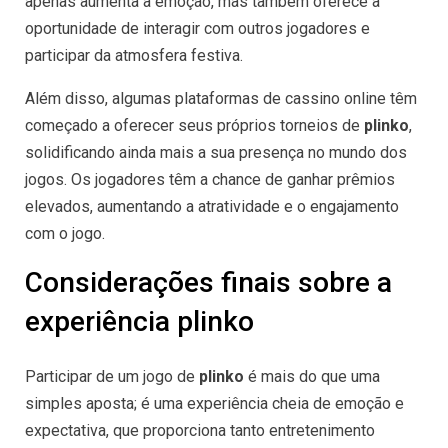
apenas aumenta a emoção, mas também oferece a
oportunidade de interagir com outros jogadores e
participar da atmosfera festiva.
Além disso, algumas plataformas de cassino online têm
começado a oferecer seus próprios torneios de
plinko
,
solidificando ainda mais a sua presença no mundo dos
jogos. Os jogadores têm a chance de ganhar prêmios
elevados, aumentando a atratividade e o engajamento
com o jogo.
Considerações finais sobre a
experiência plinko
Participar de um jogo de
plinko
é mais do que uma
simples aposta; é uma experiência cheia de emoção e
expectativa, que proporciona tanto entretenimento