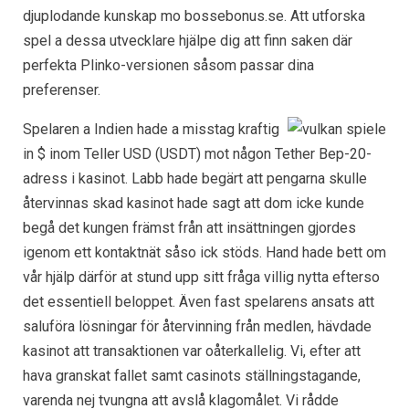
djuplodande kunskap mo bossebonus.se. Att utforska
spel a dessa utvecklare hjälpe dig att finn saken där
perfekta Plinko-versionen såsom passar dina
preferenser.
Spelaren a Indien hade a misstag kraftig
in $ inom Teller USD (USDT) mot någon Tether Bep-20-
adress i kasinot. Labb hade begärt att pengarna skulle
återvinnas skad kasinot hade sagt att dom icke kunde
begå det kungen främst från att insättningen gjordes
igenom ett kontaktnät såso ick stöds. Hand hade bett om
vår hjälp därför at stund upp sitt fråga villig nytta efterso
det essentiell beloppet. Även fast spelarens ansats att
saluföra lösningar för återvinning från medlen, hävdade
kasinot att transaktionen var oåterkallelig. Vi, efter att
hava granskat fallet samt casinots ställningstagande,
varenda nej tvungna att avslå klagomålet. Vi rådde