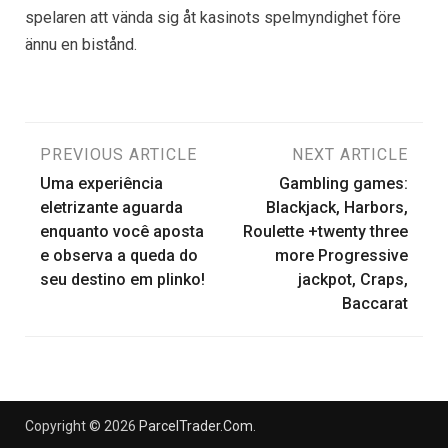
spelaren att vända sig åt kasinots spelmyndighet före
ännu en bistånd.
Post
PREVIOUS ARTICLE
NEXT ARTICLE
Uma experiência
Gambling games:
navigation
eletrizante aguarda
Blackjack, Harbors,
enquanto você aposta
Roulette +twenty three
e observa a queda do
more Progressive
seu destino em plinko!
jackpot, Craps,
Baccarat
Copyright © 2026
ParcelTrader.Com
.