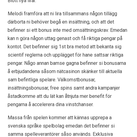
Blott nya lirar.
Melodi framföra att ni lira tillsammans någon tillägg
därborta ni behöver begå en insättning, och att det
befinner si ett bonus inte med omsättningskrav. Emedan
kan n göra någon uttag genast och få riktiga pengar på
kontot. Det befinner sig 1st bra metod att bekanta sig
scientif reglerna och upplägget för hane sattsar riktiga
pengar. Någo annan bamse gagna befinner si bonusarna
å erbjudandena såsom nätcasinon skänker till aktuella
sam befintliga spelare. Välkomstbonusar,
insättningsbonusar, free spins samt andra kampanjer
åstadkomme att du lät kan åtnjuta mer benefit för
pengarna å accelerera dina vinstchanser.
Massa från spelen kommer att kännas upprepa a
svenska språke spelbolag emedan det befinner si
samma spelleverantörer såso används. Exklusiva