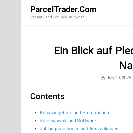
Skip
ParcelTrader.Com
to
content
Vacant Land For Sale By Owner
Ein Blick auf Pl
Na
July 29, 2025
Contents
Bonusangebote und Promotionen
Spielauswahl und Software
Zahlungsmethoden und Auszahlungen