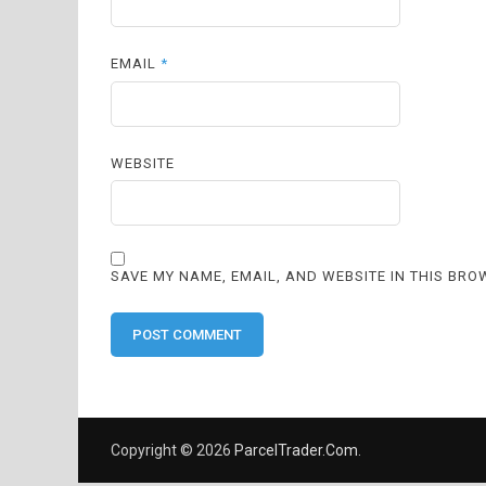
EMAIL
*
WEBSITE
SAVE MY NAME, EMAIL, AND WEBSITE IN THIS BRO
Copyright © 2026
ParcelTrader.Com
.