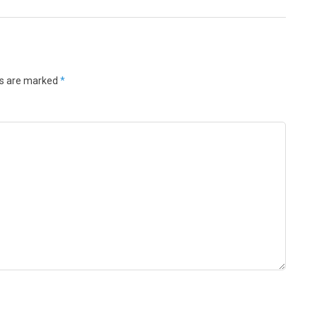
ds are marked
*