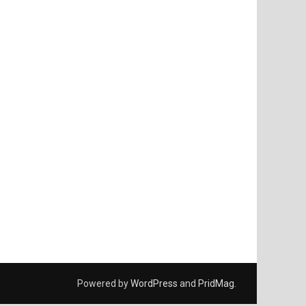
Powered by
WordPress
and
PridMag
.