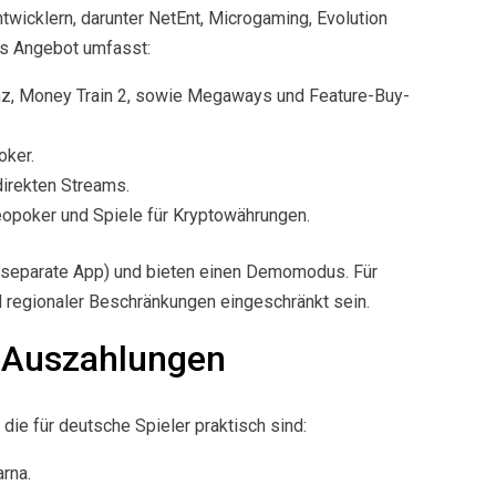
twicklern, darunter NetEnt, Microgaming, Evolution
as Angebot umfasst:
nz, Money Train 2, sowie Megaways und Feature-Buy-
oker.
direkten Streams.
eopoker und Spiele für Kryptowährungen.
ne separate App) und bieten einen Demomodus. Für
d regionaler Beschränkungen eingeschränkt sein.
 Auszahlungen
die für deutsche Spieler praktisch sind:
arna.