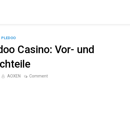
PLEDOO
edoo Casino: Vor- und
chteile
on
AOXEN
Comment
Ein
Blick
auf
Pledoo
Casino:
Vor-
und
Nachteile