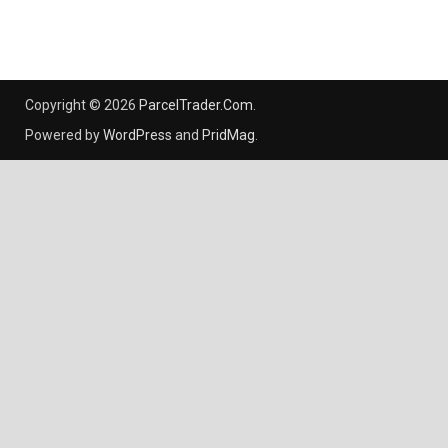
Copyright © 2026
ParcelTrader.Com
.
Powered by
WordPress
and
PridMag
.
youth2015
wordsmatter2012
shesthefest
wmxs888888
cemeterbaik
kosip
ojosverdesediciones
cequelejourdoitalanuit
impresionesmias
vrdoorperu
referencedrugstores