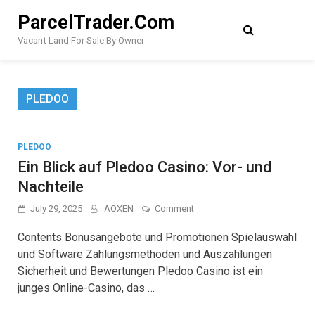
Skip
ParcelTrader.Com
to
content
Vacant Land For Sale By Owner
PLEDOO
PLEDOO
Ein Blick auf Pledoo Casino: Vor- und
Nachteile
on
July 29, 2025
AOXEN
Comment
Ein
Blick
Contents Bonusangebote und Promotionen Spielauswahl
auf
und Software Zahlungsmethoden und Auszahlungen
Pledoo
Sicherheit und Bewertungen Pledoo Casino ist ein
Casino:
Vor-
junges Online-Casino, das …
und
Nachteile