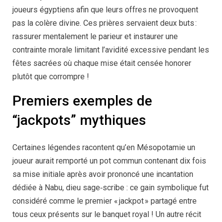
joueurs égyptiens afin que leurs offres ne provoquent
pas la colère divine. Ces prières servaient deux buts :
rassurer mentalement le parieur et instaurer une
contrainte morale limitant l’avidité excessive pendant les
fêtes sacrées où chaque mise était censée honorer
plutôt que corrompre !
Premiers exemples de
“jackpots” mythiques
Certaines légendes racontent qu’en Mésopotamie un
joueur aurait remporté un pot commun contenant dix fois
sa mise initiale après avoir prononcé une incantation
dédiée à Nabu, dieu sage‑scribe : ce gain symbolique fut
considéré comme le premier « jackpot » partagé entre
tous ceux présents sur le banquet royal ! Un autre récit