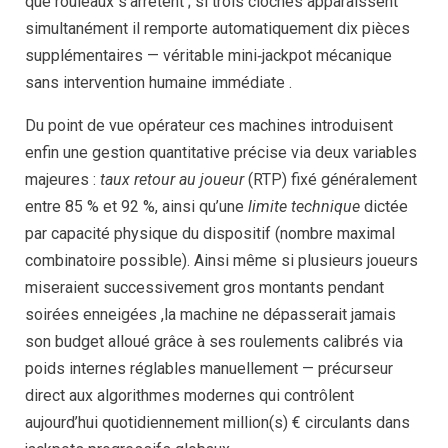
que rouleaux s’arrêtent ; si trois cloches apparaissent
simultanément il remporte automatiquement dix pièces
supplémentaires — véritable mini‑jackpot mécanique
sans intervention humaine immédiate .
Du point de vue opérateur ces machines introduisent
enfin une gestion quantitative précise via deux variables
majeures :
taux retour au joueur
(RTP) fixé généralement
entre 85 % et 92 %, ainsi qu’une
limite technique
dictée
par capacité physique du dispositif (nombre maximal
combinatoire possible). Ainsi même si plusieurs joueurs
miseraient successivement gros montants pendant
soirées enneigées ,la machine ne dépasserait jamais
son budget alloué grâce à ses roulements calibrés via
poids internes réglables manuellement — précurseur
direct aux algorithmes modernes qui contrôlent
aujourd’hui quotidiennement million(s) € circulants dans