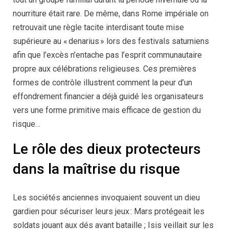
nourriture était rare. De même, dans Rome impériale on
retrouvait une règle tacite interdisant toute mise
supérieure au « denarius » lors des festivals saturniens
afin que l’excès n’entache pas l’esprit communautaire
propre aux célébrations religieuses. Ces premières
formes de contrôle illustrent comment la peur d’un
effondrement financier a déjà guidé les organisateurs
vers une forme primitive mais efficace de gestion du
risque…
Le rôle des dieux protecteurs
dans la maîtrise du risque
Les sociétés anciennes invoquaient souvent un dieu
gardien pour sécuriser leurs jeux : Mars protégeait les
soldats jouant aux dés avant bataille ; Isis veillait sur les