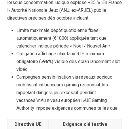
lorsque consommation ludique explose +35 %. En France
l« Autorité Nationale Jeux (ANJ, ex‐ARJEL) publie
directives précises dès octobre incluant :
Limite maximale dépôt quotidienne fixée
automatiquement (€1000) appliquée tant que
calendrier indique période « Noël / Nouvel An ».
Obligation affichage clair taux RTP minimum
obligatoire (
≥96%
) visible dès écran lancement slot
vidéo.
Campagnes sensibilisation via réseaux sociaux
mobilisant influenceurs gaming responsables
rappelant dangers jeu excessif pendant
vacances.\nAu niveau européen l »UE Gaming
Authority impose exigences communes telles que :
Directive UE
Exigence clé festive