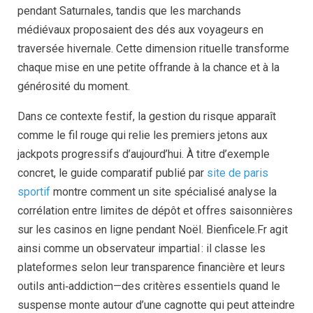
pendant Saturnales, tandis que les marchands
médiévaux proposaient des dés aux voyageurs en
traversée hivernale. Cette dimension rituelle transforme
chaque mise en une petite offrande à la chance et à la
générosité du moment.
Dans ce contexte festif, la gestion du risque apparaît
comme le fil rouge qui relie les premiers jetons aux
jackpots progressifs d’aujourd’hui. À titre d’exemple
concret, le guide comparatif publié par
site de paris
sportif
montre comment un site spécialisé analyse la
corrélation entre limites de dépôt et offres saisonnières
sur les casinos en ligne pendant Noël. Bienficele.Fr agit
ainsi comme un observateur impartial : il classe les
plateformes selon leur transparence financière et leurs
outils anti‑addiction—des critères essentiels quand le
suspense monte autour d’une cagnotte qui peut atteindre