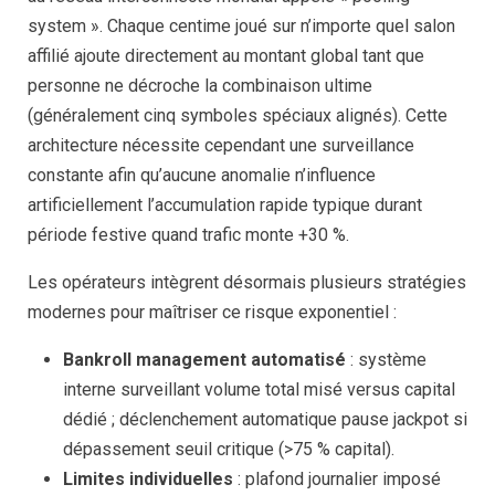
system ». Chaque centime joué sur n’importe quel salon
affilié ajoute directement au montant global tant que
personne ne décroche la combinaison ultime
(généralement cinq symboles spéciaux alignés). Cette
architecture nécessite cependant une surveillance
constante afin qu’aucune anomalie n’influence
artificiellement l’accumulation rapide typique durant
période festive quand trafic monte +30 %.
Les opérateurs intègrent désormais plusieurs stratégies
modernes pour maîtriser ce risque exponentiel :
Bankroll management automatisé
: système
interne surveillant volume total misé versus capital
dédié ; déclenchement automatique pause jackpot si
dépassement seuil critique (>75 % capital).
Limites individuelles
: plafond journalier imposé