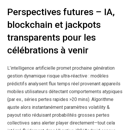
Perspectives futures – IA,
blockchain et jackpots
transparents pour les
célébrations à venir
L’intelligence artificielle promet prochaine génération
gestion dynamique risque ultra‑réactive : modèles
prédictifs analysent flux temps réel provenant appareils
mobiles utilisateurs détectant comportements atypiques
(par ex., séries pertes rapides >20 mins). Algorithme
ajuste alors instantanément paramètres volatility &
payout ratio réduisant probabilités grosses pertes
collectives sans alerter player directement—tout cela