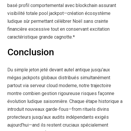
basé profil comportemental avec blockchain assurant
visibilité totale pool jackpot—création écosystème
ludique sûr permettant célébrer Noël sans crainte
financière excessive tout en conservant excitation
caractéristique grande cagnotte.*
Conclusion
Du simple jeton jeté devant autel antique jusqu’aux
mégas jackpots globaux distribués simultanément
partout via serveur cloud moderne, notre trajectoire
montre combien gestion rigoureuse risques façonne
évolution ludique saisonnière. Chaque étape historique a
introduit nouveaux garde-fous—from rituels divins
protecteurs jusqu’aux audits indépendants exigés
aujourd’hui—and ils restent cruciaux spécialement