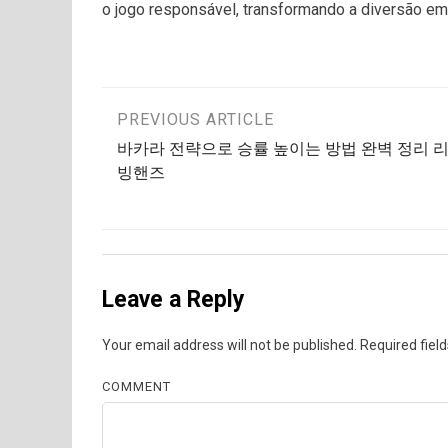
o jogo responsável, transformando a diversão em 
Post
PREVIOUS ARTICLE
바카라 전략으로 승률 높이는 방법 완벽 정리 
navigation
빙핸즈
Leave a Reply
Your email address will not be published.
Required fiel
COMMENT