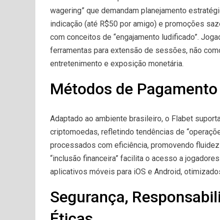
wagering” que demandam planejamento estratégic
indicação (até R$50 por amigo) e promoções saz
com conceitos de “engajamento ludificado”. Jo
ferramentas para extensão de sessões, não como g
entretenimento e exposição monetária.
Métodos de Pagamento e
Adaptado ao ambiente brasileiro, o Flabet supor
criptomoedas, refletindo tendências de “operaçõe
processados com eficiência, promovendo fluidez 
“inclusão financeira” facilita o acesso a jogado
aplicativos móveis para iOS e Android, otimizados
Segurança, Responsabil
Éticas