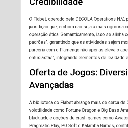
Credibilidade
O Flabet, operado pela DECOLA Operations N.V., 
jurisdição que, embora não seja a mais rigorosa
operação ética. Semanticamente, isso se alinha 
padrões”, garantindo que as atividades sejam mo
parceria com o Flamengo não apenas eleva o apel
entusiastas”, integrando elementos de lealdade 
Oferta de Jogos: Diver
Avançadas
A biblioteca do Flabet abrange mais de cerca de 50
volatilidade como Fortune Dragon e Big Bass Ama
blackjack, e opções de crash games como Aviat
Pragmatic Play, PG Soft e Kalamba Games, contri