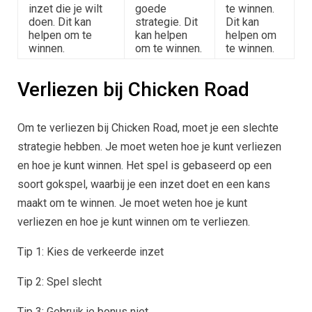
inzet die je wilt
goede
te winnen.
doen. Dit kan
strategie. Dit
Dit kan
helpen om te
kan helpen
helpen om
winnen.
om te winnen.
te winnen.
Verliezen bij Chicken Road
Om te verliezen bij Chicken Road, moet je een slechte
strategie hebben. Je moet weten hoe je kunt verliezen
en hoe je kunt winnen. Het spel is gebaseerd op een
soort gokspel, waarbij je een inzet doet en een kans
maakt om te winnen. Je moet weten hoe je kunt
verliezen en hoe je kunt winnen om te verliezen.
Tip 1: Kies de verkeerde inzet
Tip 2: Spel slecht
Tip 3: Gebruik je bonus niet