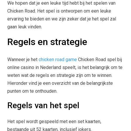
We hopen dat je een leuke tijd hebt bij het spelen van
Chicken Road. Het spel is ontworpen om een leuke
ervaring te bieden en we zijn zeker dat je het spel zal
gaan leuk vinden.
Regels en strategie
Wanneer je het
chicken road game
Chicken Road spel bij
online casino in Nederland speelt, is het belangrijk om te
weten wat de regels en strategie zijn om te winnen.
Hieronder vind je een overzicht van de belangrijkste
punten om te onthouden.
Regels van het spel
Het spel wordt gespeeld met een set kaarten,
bestaande uit 52 kaarten, inclusief jokers.