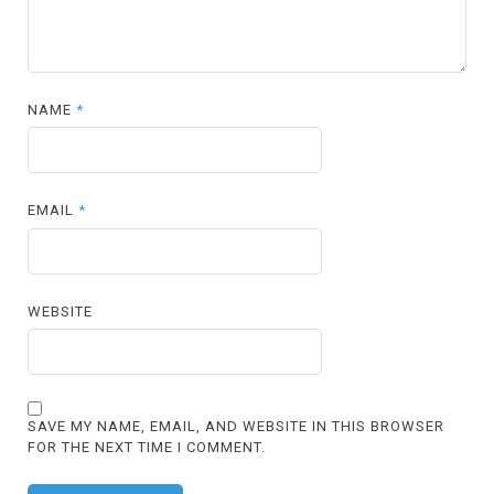
NAME
*
EMAIL
*
WEBSITE
SAVE MY NAME, EMAIL, AND WEBSITE IN THIS BROWSER
FOR THE NEXT TIME I COMMENT.