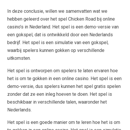
In deze conclusie, willen we samenvatten wat we
hebben geleerd over het spel Chicken Road bij online
casino’s in Nederland. Het spel is een demo-versie van
een gokspel, dat is ontwikkeld door een Nederlands
bedrijf. Het spel is een simulatie van een gokspel,
waarbij spelers kunnen gokken op verschillende
uitkomsten.
Het spel is ontworpen om spelers te laten ervaren hoe
het is om te gokken in een online casino. Het spel is een
demo-versie, dus spelers kunnen het spel gratis spelen
zonder dat ze een inleg hoeven te doen. Het spel is
beschikbaar in verschillende talen, waaronder het
Nederlands.
Het spel is een goede manier om te leren hoe het is om