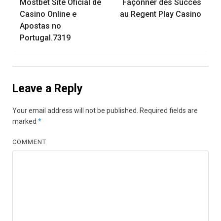
Mostbet Site Oficial de
Façonner des Succès
navigation
Casino Online e
au Regent Play Casino
Apostas no
Portugal.7319
Leave a Reply
Your email address will not be published.
Required fields are
marked
*
COMMENT