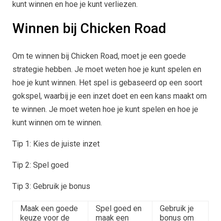
kunt winnen en hoe je kunt verliezen.
Winnen bij Chicken Road
Om te winnen bij Chicken Road, moet je een goede
strategie hebben. Je moet weten hoe je kunt spelen en
hoe je kunt winnen. Het spel is gebaseerd op een soort
gokspel, waarbij je een inzet doet en een kans maakt om
te winnen. Je moet weten hoe je kunt spelen en hoe je
kunt winnen om te winnen.
Tip 1: Kies de juiste inzet
Tip 2: Spel goed
Tip 3: Gebruik je bonus
Maak een goede
Spel goed en
Gebruik je
keuze voor de
maak een
bonus om