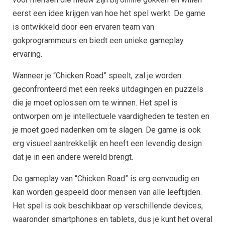
eerst een idee krijgen van hoe het spel werkt. De game
is ontwikkeld door een ervaren team van
gokprogrammeurs en biedt een unieke gameplay
ervaring.
Wanneer je “Chicken Road” speelt, zal je worden
geconfronteerd met een reeks uitdagingen en puzzels
die je moet oplossen om te winnen. Het spel is
ontworpen om je intellectuele vaardigheden te testen en
je moet goed nadenken om te slagen. De game is ook
erg visueel aantrekkelijk en heeft een levendig design
dat je in een andere wereld brengt.
De gameplay van “Chicken Road” is erg eenvoudig en
kan worden gespeeld door mensen van alle leeftijden.
Het spel is ook beschikbaar op verschillende devices,
waaronder smartphones en tablets, dus je kunt het overal