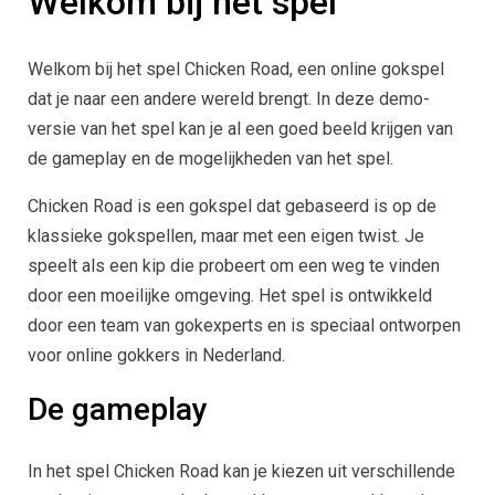
Welkom bij het spel
Welkom bij het spel Chicken Road, een online gokspel
dat je naar een andere wereld brengt. In deze demo-
versie van het spel kan je al een goed beeld krijgen van
de gameplay en de mogelijkheden van het spel.
Chicken Road is een gokspel dat gebaseerd is op de
klassieke gokspellen, maar met een eigen twist. Je
speelt als een kip die probeert om een weg te vinden
door een moeilijke omgeving. Het spel is ontwikkeld
door een team van gokexperts en is speciaal ontworpen
voor online gokkers in Nederland.
De gameplay
In het spel Chicken Road kan je kiezen uit verschillende