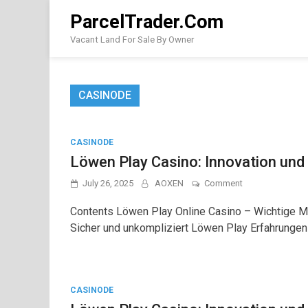
Skip
ParcelTrader.Com
to
content
Vacant Land For Sale By Owner
CASINODE
CASINODE
Löwen Play Casino: Innovation und
on
July 26, 2025
AOXEN
Comment
Löwen
Play
Contents Löwen Play Online Casino – Wichtige M
Casino:
Sicher und unkompliziert Löwen Play Erfahrungen
Innovation
und
Spaß
bei
Löwen
CASINODE
Play
Online