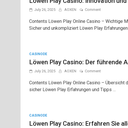
Löwen Play Casino: Innovation und
on
July 26, 2025
AOXEN
Comment
Löwen
Play
Contents Löwen Play Online Casino – Wichtige M
Casino:
Sicher und unkompliziert Löwen Play Erfahrungen
Innovation
und
Spaß
bei
Löwen
CASINODE
Play
Löwen Play Casino: Der führende A
Online
on
July 26, 2025
AOXEN
Comment
Löwen
Play
Contents Löwen Play Online Casino – Übersicht d
Casino:
sicher Löwen Play Erfahrungen und Tipps …
Der
führende
Anbieter
im
deutschen
CASINODE
Glücksspiel
Löwen Play Casino: Erfahren Sie al